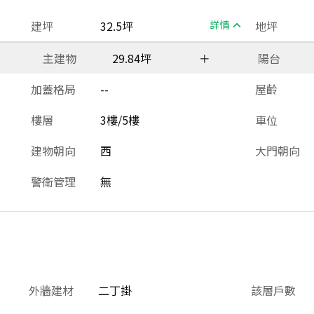
建坪
32.5坪
詳情
地坪
主建物
29.84坪
＋
陽台
加蓋格局
--
屋齡
樓層
3樓/5樓
車位
建物朝向
西
大門朝向
警衛管理
無
外牆建材
二丁掛
該層戶數