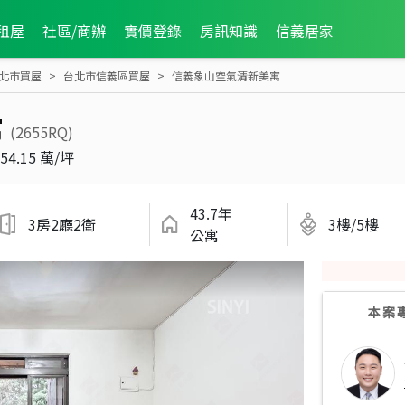
租屋
社區/商辦
實價登錄
房訊知識
信義居家
北市買屋
台北市信義區買屋
信義象山空氣清新美寓
寓
(2655RQ)
54.15 萬/坪
43.7年
3房2廳2衛
3樓/5樓
公寓
本案