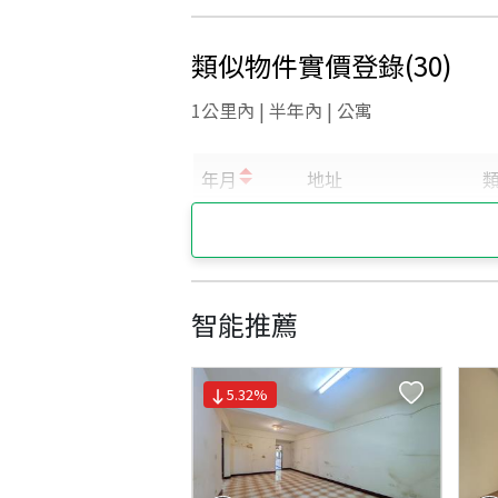
類似物件實價登錄
(
30
)
1公里內 | 半年內 | 公寓
智能推薦
5.32
%