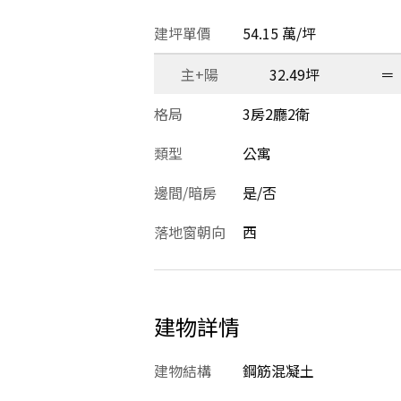
建坪單價
54.15 萬/坪
主+陽
32.49坪
＝
格局
3房2廳2衛
類型
公寓
邊間/暗房
是/否
落地窗朝向
西
建物詳情
建物結構
鋼筋混凝土