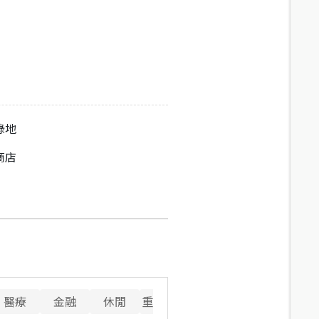
綠地
商店
醫療
金融
休閒
重要設施