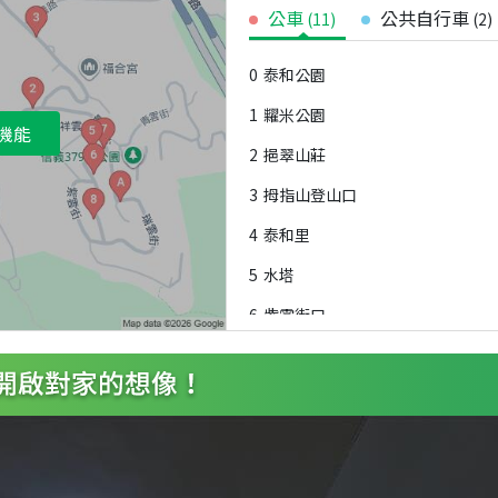
公車
公共自行車
(
11
)
(
2
)
0
泰和公園
1
糶米公園
機能
2
挹翠山莊
3
拇指山登山口
4
泰和里
5
水塔
6
紫雲街口
7
景雲街
8
瑞雲街口
9
聯勤技術訓練中心
A
公園