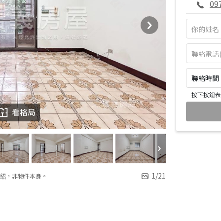
09
聯絡時間：皆
按下按鈕表
看格局
1
/
21
紹，非物件本身。