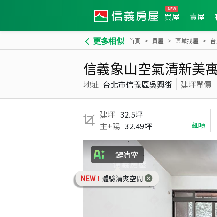
買屋
賣屋
更多相似
首頁
買屋
區域找屋
台
信義象山空氣清新美
地址
台北市信義區吳興街
建坪單價
建坪
32.5坪
主+陽
32.49坪
細項
一鍵清空
NEW！
體驗清爽空間