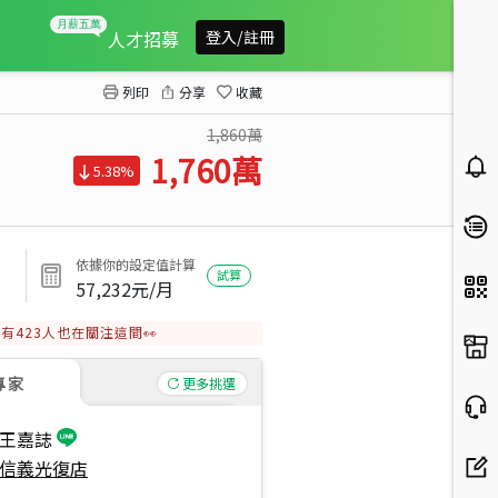
信義象山空氣清新美寓
人才招募
登入/註冊
列印
分享
收藏
1,860萬
1,760
萬
5.38%
依據你的設定值計算
試算
57,232
元/月
有
423
人也在關注這間👀
專家
更多挑選
王嘉誌
信義光復店