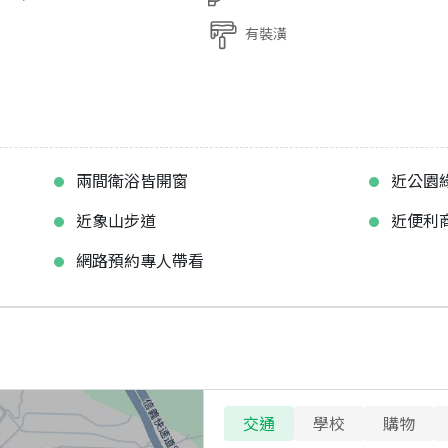
有裝潢
兩間衛浴皆開窗
近公園
近象山步道
近便利
網路預約專人帶看
交通
學校
購物