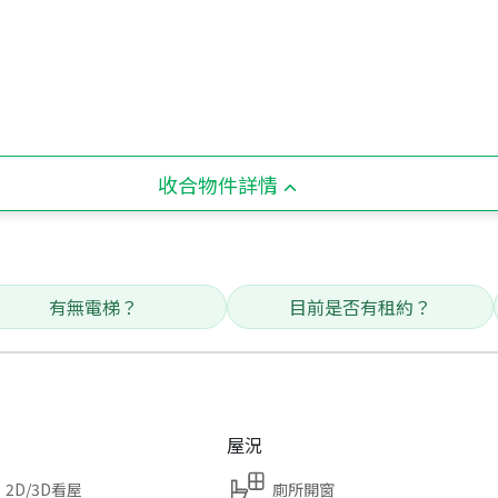
收合物件詳情
有無電梯？
目前是否有租約？
屋況
2D/3D看屋
廁所開窗