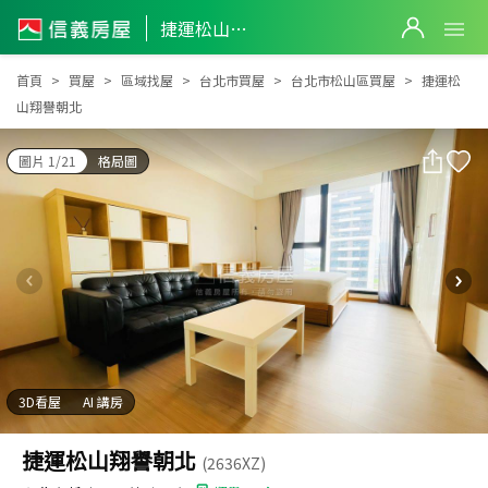
捷運松山翔譽朝北
捷運松山翔譽朝北
首頁
買屋
區域找屋
台北市買屋
台北市松山區買屋
捷運松
山翔譽朝北
圖片 1/21
格局圖
3D看屋
AI 講房
捷運松山翔譽朝北
(2636XZ)