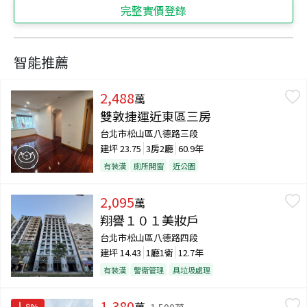
完整實價登錄
智能推薦
2,488
萬
雙敦捷運近東區三房
台北市松山區八德路三段
建坪
23.75
3房2廳
60.9年
有裝潢
廁所開窗
近公園
2,095
萬
翔譽１０１美妝戶
台北市松山區八德路四段
建坪
14.43
1廳1衛
12.7年
有裝潢
警衛管理
具垃圾處理
1,380
萬
8
%