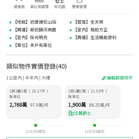
健身房
具垃圾處理
有花園
警衛管理
【地點】近捷運松山站
【管理】全天候
【周邊】鄰近饒河商圈
【室內】格局方正
【室內】採光明亮
【周邊】生活機能便利
【車位】本戶有車位
類似物件實價登錄
(
40
)
1公里內 | 半年內 | 大樓
編輯篩選條件
2房2廳1衛
28.27
坪
2房1廳1衛
21.53
坪
|
|
|
|
無車位
無車位
2,768
萬
1,900
萬
97.9
萬/坪
88.25
萬/坪
信義爵士
115/05
成交
115/03
成交