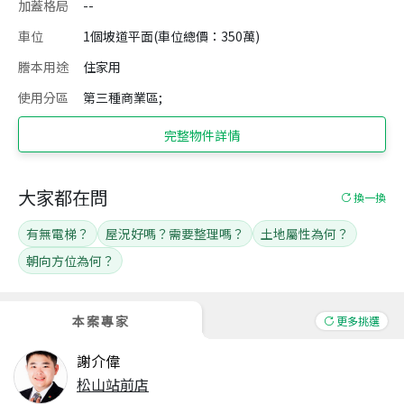
加蓋格局
--
車位
1個坡道平面(車位總價：350萬)
謄本用途
住家用
使用分區
第三種商業區;
完整物件詳情
大家都在問
換一換
有無電梯？
屋況好嗎？需要整理嗎？
土地屬性為何？
朝向方位為何？
本案專家
更多挑選
謝介偉
松山站前店