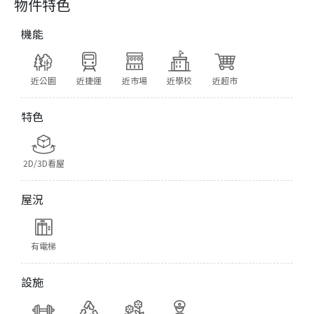
物件特色
機能
近公園
近捷運
近市場
近學校
近超市
特色
2D/3D看屋
屋況
有電梯
設施