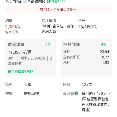
台北市松山區八德路四段
翔譽101
有
496
人也在關注這間👀
總價
建坪單價
格局
2,380
萬
本物件含車位，詳洽
1房1廳1衛
經紀人員
含車位價
房貸試算
坪數詳情
計算
細項
77,393
元/月
建坪
23.94
主(含其他)
9.77
|
|
30
年
利率
2.35
%概算
2
地坪
1.53
年寬限期
​符合首購資格嗎?
類型
大樓
屋齡
12.7年
樓層
9樓/13樓
管理費
每月約 3,470 元。
(車位管理費包含
在大樓管理費內 /
月繳)