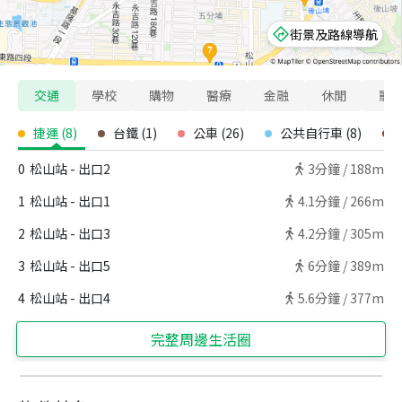
街景及路線導航
交通
學校
購物
醫療
金融
休閒
寵
捷運
(
8
)
台鐵
(
1
)
公車
(
26
)
公共自行車
(
8
)
0
松山站 - 出口2
3
分鐘 /
188m
1
松山站 - 出口1
4.1
分鐘 /
266m
2
松山站 - 出口3
4.2
分鐘 /
305m
3
松山站 - 出口5
6
分鐘 /
389m
4
松山站 - 出口4
5.6
分鐘 /
377m
完整周邊生活圈