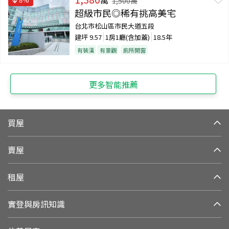
1,500
萬
超級市民◎稀有挑高美宅
台北市松山區市民大道五段
建坪
9.57
1房1廳(含加蓋)
18.5年
有裝潢
有景觀
廁所開窗
更多智能推薦
買屋
賣屋
租屋
實登與房訊知識