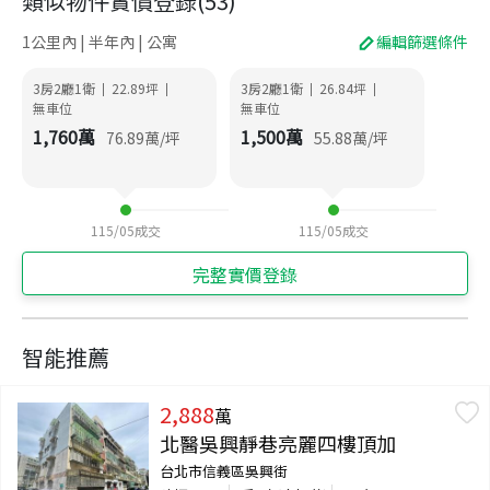
類似物件實價登錄
(
53
)
1公里內 | 半年內 | 公寓
編輯篩選條件
3房2廳1衛
22.89
坪
3房2廳1衛
26.84
坪
|
|
|
|
無車位
無車位
1,760
萬
1,500
萬
76.89
萬/坪
55.88
萬/坪
115/05
成交
115/05
成交
完整實價登錄
智能推薦
2,888
萬
北醫吳興靜巷亮麗四樓頂加
台北市信義區吳興街