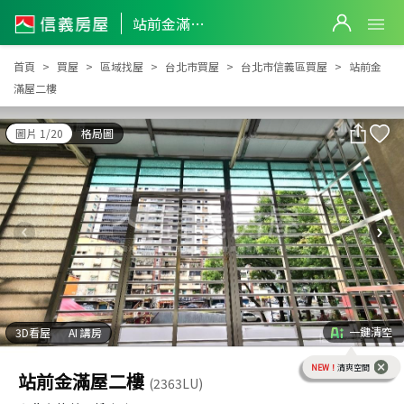
站前金滿屋二樓
站前金滿屋二樓
首頁
買屋
區域找屋
台北市買屋
台北市信義區買屋
站前金
滿屋二樓
圖片 1/20
格局圖
一鍵清空
3D看屋
AI 講房
NEW！
清爽空間
站前金滿屋二樓
(2363LU)