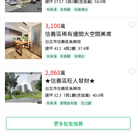
建坪
27.57
5房3廳(含加蓋)
50.0年
有裝潢
有景觀
前後陽台
3,100
萬
信義區稀有邊間大空間美寓
台北市信義區吳興街
建坪
43.2
4房2廳
37.4年
有裝潢
有景觀
有陽台
2,868
萬
★信義區旺人發財★
台北市信義區吳興街
建坪
32.3
7房1廳(含加蓋)
40.0年
有裝潢
房間皆有窗
近公園
更多智能推薦