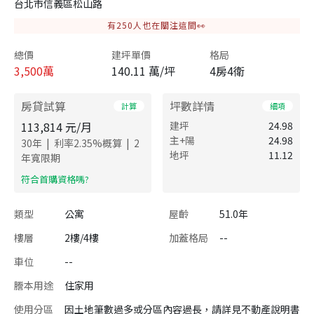
台北市信義區松山路
有
250
人也在關注這間👀
總價
建坪單價
格局
3,500
萬
140.11 萬/坪
4房4衛
房貸試算
坪數詳情
計算
細項
113,814
元/月
建坪
24.98
主+陽
24.98
|
|
30
年
利率
2.35
%概算
2
地坪
11.12
年寬限期
​符合首購資格嗎?
類型
公寓
屋齡
51.0年
樓層
2樓/4樓
加蓋格局
--
車位
--
謄本用途
住家用
使用分區
因土地筆數過多或分區內容過長，請詳見不動產說明書