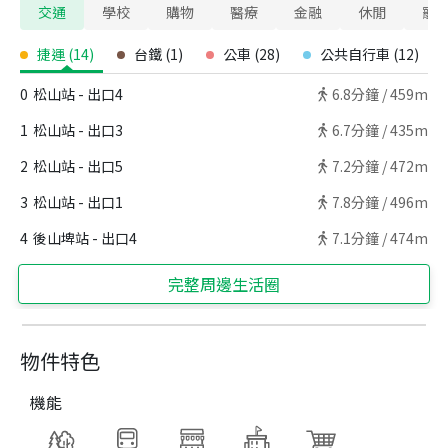
交通
學校
購物
醫療
金融
休閒
寵
捷運
(
14
)
台鐵
(
1
)
公車
(
28
)
公共自行車
(
12
)
0
松山站 - 出口4
6.8
分鐘 /
459m
1
松山站 - 出口3
6.7
分鐘 /
435m
2
松山站 - 出口5
7.2
分鐘 /
472m
3
松山站 - 出口1
7.8
分鐘 /
496m
4
後山埤站 - 出口4
7.1
分鐘 /
474m
完整周邊生活圈
物件特色
機能