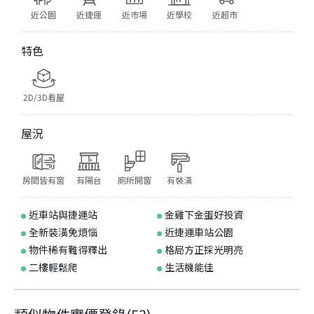
近公園
近捷運
近市場
近學校
近超市
特色
2D/3D看屋
屋況
房間皆有窗
有陽台
廁所開窗
有裝潢
近車站與捷運站
金雞下金蛋好投資
全新裝潢免煩惱
近捷運車站公園
物件稀有難得釋出
格局方正採光明亮
二樓輕鬆爬
生活機能佳