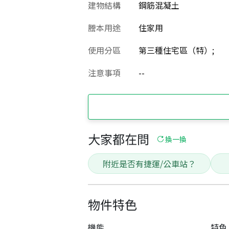
建物結構
鋼筋混凝土
謄本用途
住家用
使用分區
第三種住宅區（特）;
注意事項
--
大家都在問
換一換
附近是否有捷運/公車站？
物件特色
機能
特色