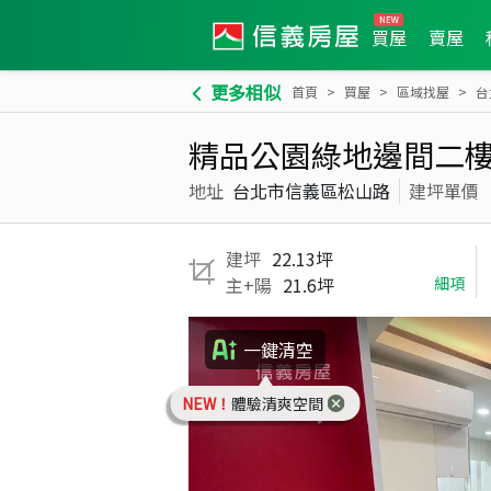
買屋
賣屋
更多相似
首頁
買屋
區域找屋
台
精品公園綠地邊間二
地址
台北市信義區松山路
建坪單價
建坪
22.13坪
主+陽
21.6坪
細項
一鍵清空
NEW！
體驗清爽空間