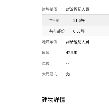
建坪單價
詳洽經紀人員
主+陽
21.6坪
＝
共有部份
0.53坪
地坪單價
詳洽經紀人員
屋齡
42.9年
車位
--
大門朝向
北
建物詳情