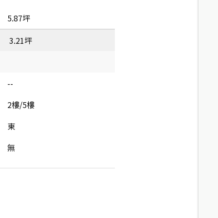
5.87坪
3.21坪
--
2樓/5樓
東
無