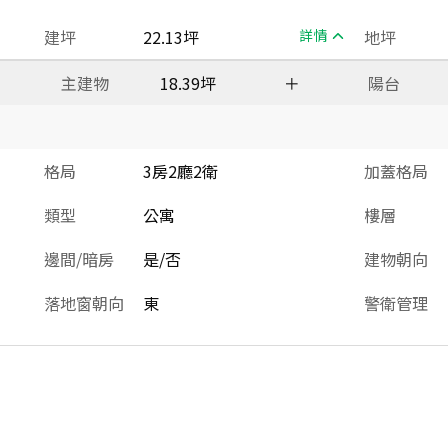
建坪
22.13坪
詳情
地坪
主建物
18.39坪
＋
陽台
格局
3房2廳2衛
加蓋格局
類型
公寓
樓層
邊間/暗房
是/否
建物朝向
落地窗朝向
東
警衛管理