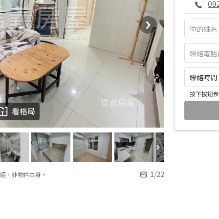
09
聯絡時間：皆
按下按鈕表
看格局
1
/
22
紹，非物件本身。