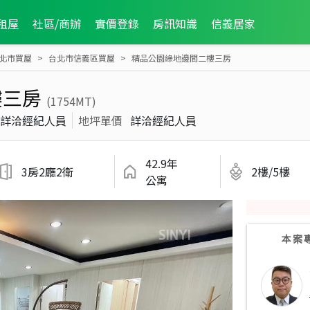
租屋
社區/商辦
實價登錄
房訊知識
信義居家
北市買屋
台北市信義區買屋
精品公園綠地邊間二樓三房
樓三房
(1754MT)
詳洽經紀人員
地坪單價
詳洽經紀人員
42.9年
3房2廳2衛
2樓/5樓
公寓
本案