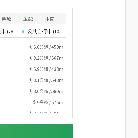
醫療
金融
休閒
寵物
警消
重要設施
公車
公共自行車
停車場
(
28
)
(
10
)
(
9
)
6.6
分鐘 /
453m
8.2
分鐘 /
567m
6.9
分鐘 /
438m
8.1
分鐘 /
543m
8.6
分鐘 /
580m
9
分鐘 /
575m
9.2
分鐘 /
604m
9.2
分鐘 /
563m
10.3
分鐘 /
682m