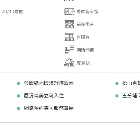
2D/3D看屋
房間皆有窗
前後陽台
有陽台
廁所開窗
有景觀
公園綠地環境舒適清幽
松山百
屋況精美立可入住
五分埔
網路預約專人服務賞屋