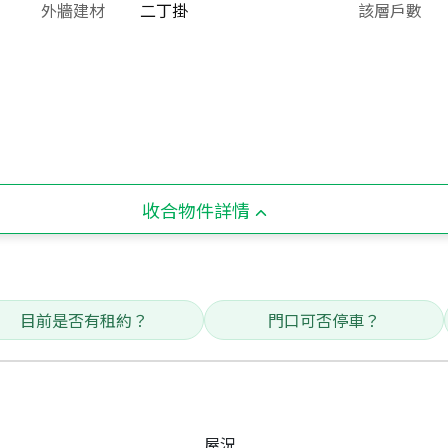
外牆建材
二丁掛
該層戶數
收合物件詳情
目前是否有租約？
門口可否停車？
屋況