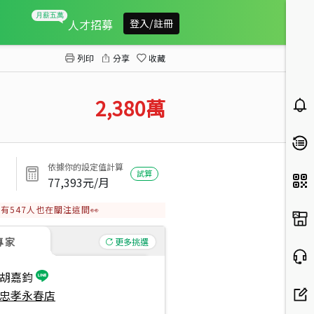
精品公園綠地邊間二樓三房
人才招募
登入/註冊
列印
分享
收藏
2,380
萬
依據你的設定值計算
試算
77,393
元/月
有
547
人也在關注這間👀
專家
更多挑選
胡嘉鈞
忠孝永春店