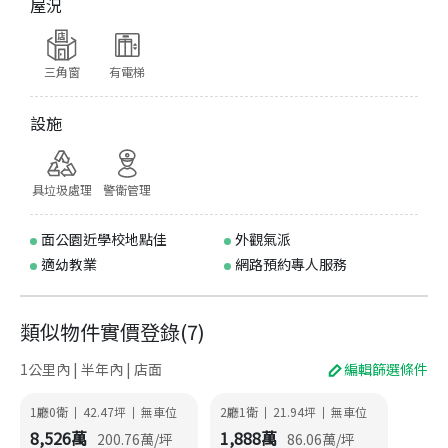
屋況
三角窗
有電梯
設施
具垃圾處理
警衛管理
面公園近學校地點佳
外觀氣派
適幼教業
網路預約專人服務
類似物件實價登錄
(
7
)
1公里內 | 半年內 | 店面
編輯篩選條件
1廳0衛
42.47
坪
無車位
2廳1衛
21.94
坪
無車位
|
|
|
|
8,526
萬
1,888
萬
200.76
萬/坪
86.06
萬/坪