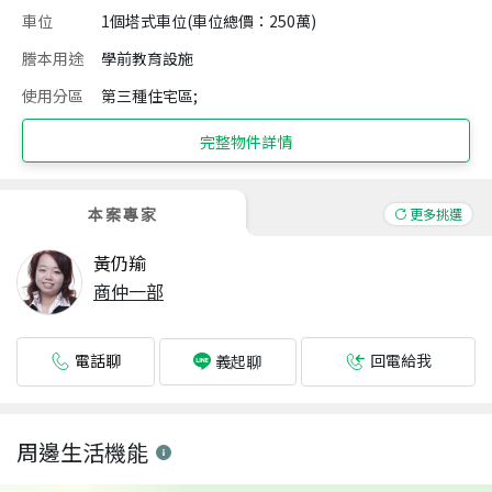
車位
1個塔式車位(車位總價：250萬)
謄本用途
學前教育設施
使用分區
第三種住宅區;
完整物件詳情
本案專家
更多挑選
黃仍羭
商仲一部
電話聊
回電給我
義起聊
周邊生活機能