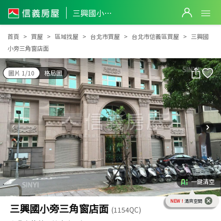
三興國小旁三角窗店面
三興國小旁三角窗店面
首頁
買屋
區域找屋
台北市買屋
台北市信義區買屋
三興國
小旁三角窗店面
圖片 1/10
格局圖
一鍵清空
NEW！
清爽空間
三興國小旁三角窗店面
(1154QC)