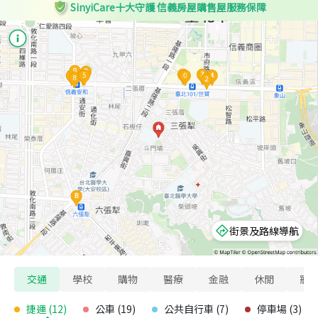
SinyiCare十大守護 信義房屋購售屋服務保障
街景及路線導航
交通
學校
購物
醫療
金融
休閒
寵
捷運
(
12
)
公車
(
19
)
公共自行車
(
7
)
停車場
(
3
)