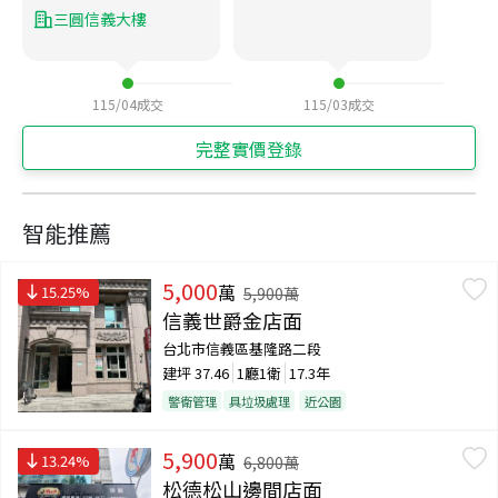
三圓信義大樓
115/04
成交
115/03
成交
完整實價登錄
智能推薦
5,000
萬
15.25
%
5,900
萬
信義世爵金店面
台北市信義區基隆路二段
建坪
37.46
1廳1衛
17.3年
警衛管理
具垃圾處理
近公園
5,900
萬
13.24
%
6,800
萬
松德松山邊間店面