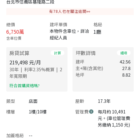
台北市信義區基隆路二段
有
78
人也在關注這間👀
總價
建坪單價
格局
6,750
萬
本物件含車位，詳洽
1廳
經紀人員
含車位價
房貸試算
坪數詳情
計算
細項
219,498
元/月
建坪
42.56
主+陽(含其他)
27.8
|
|
30
年
利率
2.35
%概算
2
地坪
8.82
年寬限期
​符合首購資格嗎?
類型
店面
屋齡
17.3年
樓層
1樓/10樓
管理費
每月約 10,491
元。(車位管理費
另繳納 1,150 元)
加蓋格局
--