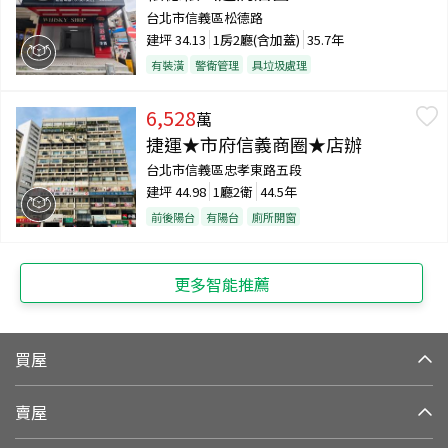
台北市信義區松德路
建坪
34.13
1房2廳(含加蓋)
35.7年
有裝潢
警衛管理
具垃圾處理
6,528
萬
捷運★市府信義商圈★店辦
台北市信義區忠孝東路五段
建坪
44.98
1廳2衛
44.5年
前後陽台
有陽台
廁所開窗
更多智能推薦
買屋
賣屋