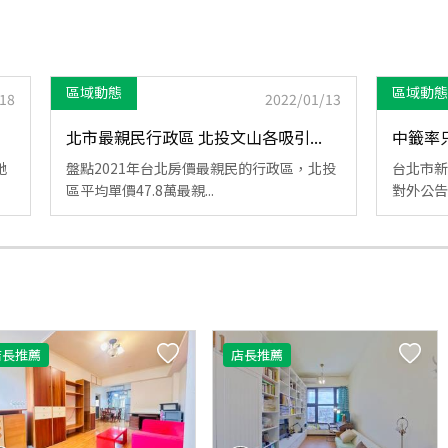
區域動態
區域動態
18
2022/01/13
北市最親民行政區 北投文山各吸引...
中籤率只
地
盤點2021年台北房價最親民的行政區，北投
台北市新
區平均單價47.8萬最親...
對外公告
店長推薦
店長推薦