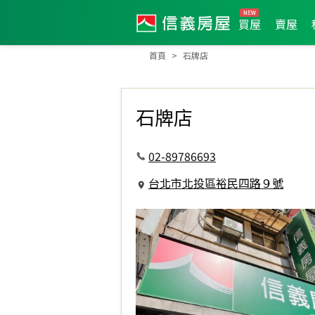
買屋
賣屋
首頁
石牌店
石牌店
02-89786693
台北市北投區裕民四路９號