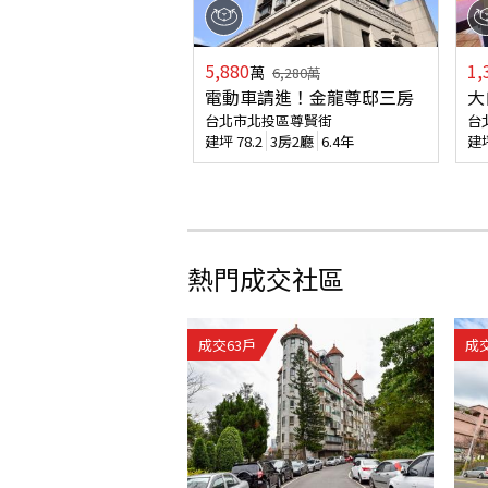
5,880
1,
萬
6,280
萬
電動車請進！金龍尊邸三房
大
台北市北投區尊賢街
台
建坪
78.2
3房2廳
6.4年
建
熱門成交社區
成交
63
戶
成