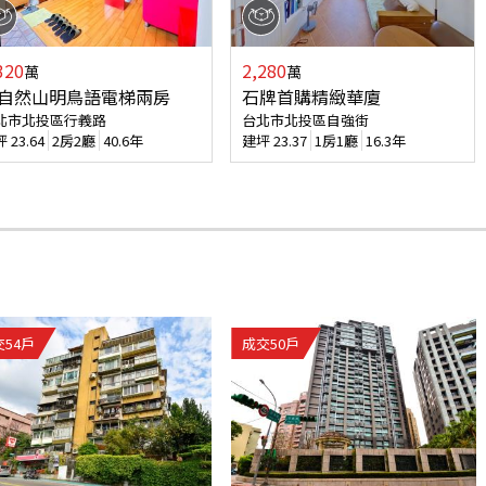
320
2,280
萬
萬
自然山明鳥語電梯兩房
石牌首購精緻華廈
北市北投區行義路
台北市北投區自強街
坪
23.64
2房2廳
40.6年
建坪
23.37
1房1廳
16.3年
交
54
戶
成交
50
戶