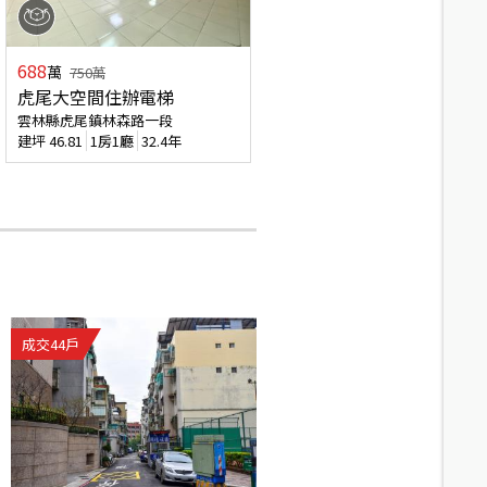
688
萬
750
萬
虎尾大空間住辦電梯
雲林縣虎尾鎮林森路一段
建坪
46.81
1房1廳
32.4年
成交
44
戶