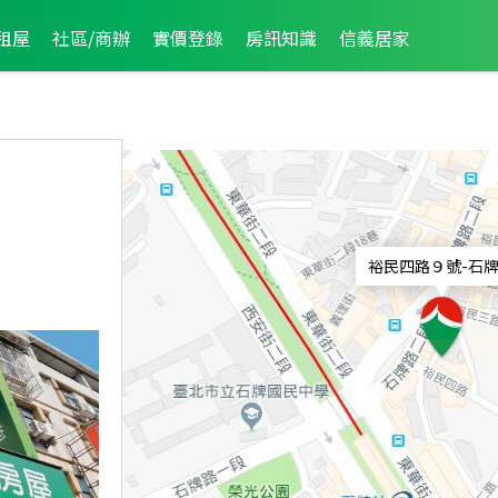
租屋
社區/商辦
實價登錄
房訊知識
信義居家
裕民四路９號
-
石