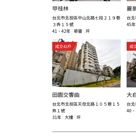
甲桂林
麗
台北市北投區中山北路七段２１９巷
台北
３弄１５號
45
年
41、42
年
華廈
坪
成交
43
戶
成
田園交響曲
大
台北市北投區天母北路１０５巷１５
台北
弄１號
40、
31
年
大樓
坪