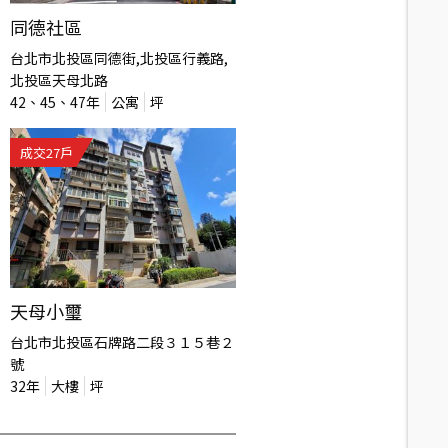
同德社區
台北市北投區同德街,北投區行義路,
北投區天母北路
42、45、47
年
公寓
坪
成交
27
戶
天母小璽
台北市北投區石牌路二段３１５巷２
號
32
年
大樓
坪