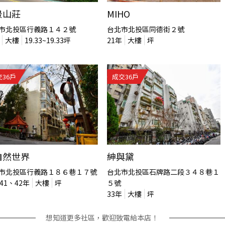
景山莊
MIHO
市北投區行義路１４２號
台北市北投區同德街２號
大樓
19.33~19.33
坪
21
年
大樓
坪
交
36
戶
成交
36
戶
自然世界
紳與黛
市北投區行義路１８６巷１７號
台北市北投區石牌路二段３４８巷１
41、42
年
大樓
坪
５號
33
年
大樓
坪
想知道更多社區，歡迎致電給本店！