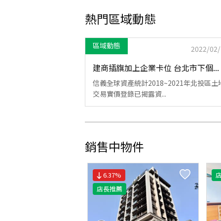
熱門區域動態
區域動態
2022/02/
建商插旗加上企業卡位 台北市下個...
信義全球資產統計2018~2021年北投區土
交易實價登錄已揭露資...
銷售中物件
6.37
%
店長推薦