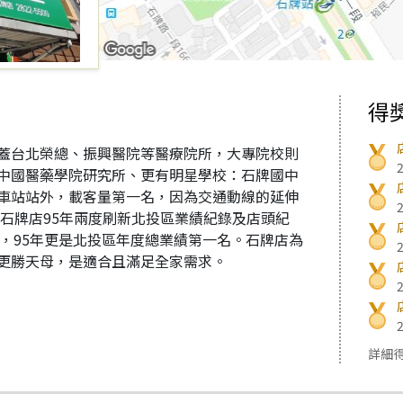
得
蓋台北榮總、振興醫院等醫療院所，大專院校則
中國醫藥學院研究所、更有明星學校：石牌國中
車站站外，載客量第一名，因為交通動線的延伸
石牌店95年兩度刷新北投區業績紀錄及店頭紀
店，95年更是北投區年度總業績第一名。石牌店為
更勝天母，是適合且滿足全家需求。
詳細