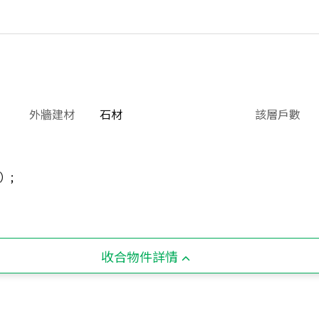
外牆建材
石材
該層戶數
）;
收合物件詳情