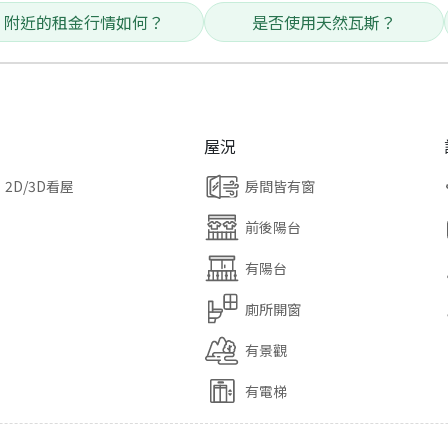
附近的租金行情如何？
是否使用天然瓦斯？
屋況
2D/3D看屋
房間皆有窗
前後陽台
有陽台
廁所開窗
有景觀
有電梯