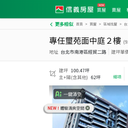
買屋
賣屋
更多相似
首頁
買屋
區域找屋
台
專任璽苑面中庭２樓
(
地址
台北市南港區經貿二路
建坪單
建坪
100.47坪
主+陽(含其他)
62坪
細項
一鍵清空
NEW！
體驗清爽空間