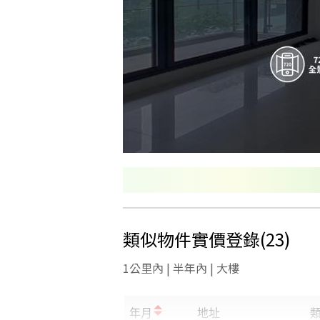
類似物件實價登錄
(
23
)
1公里內 | 半年內 | 大樓