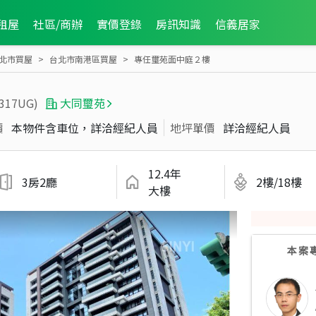
租屋
社區/商辦
實價登錄
房訊知識
信義居家
北市買屋
台北市南港區買屋
專任璽苑面中庭２樓
9317UG)
大同璽苑
價
本物件含車位，詳洽經紀人員
地坪單價
詳洽經紀人員
12.4年
3房2廳
2樓/18樓
大樓
本案