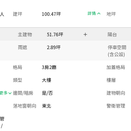
人
建坪
100.47坪
詳情
地坪
主建物
51.76坪
＋
陽台
雨遮
2.89坪
停車空間
(含公設)
格局
3房2廳
加蓋格局
類型
大樓
樓層
邊間/暗房
是/否
建物朝向
更多
落地窗朝向
東北
警衛管理
位管
/