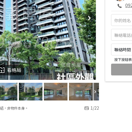
09
聯絡時間：皆
按下按鈕表
看格局
1
/
22
紹，非物件本身。