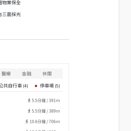
園物業保全
台三面採光
醫療
金融
休閒
警消
重要設施
公共自行車
停車場
(
4
)
(
5
)
5.5
分鐘 /
391m
5.5
分鐘 /
389m
10.6
分鐘 /
706m