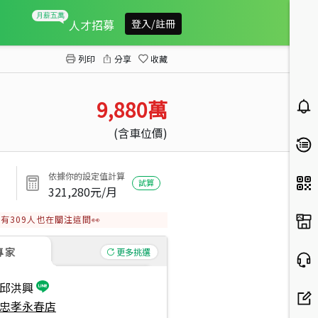
專任璽苑面中庭２樓
人才招募
登入/註冊
列印
分享
收藏
9,880
萬
(含車位價)
依據你的設定值計算
試算
321,280
元/月
有
309
人也在關注這間👀
專家
更多挑選
邱洪興
忠孝永春店