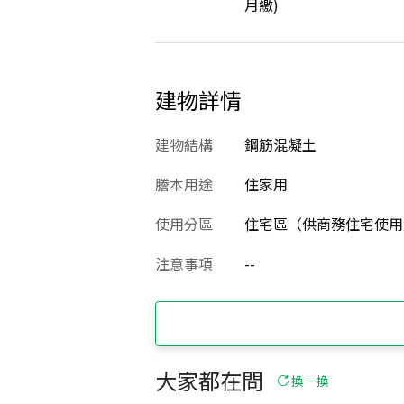
月繳)
建物詳情
建物結構
鋼筋混凝土
謄本用途
住家用
使用分區
住宅區（供商務住宅使用
注意事項
--
大家都在問
換一換