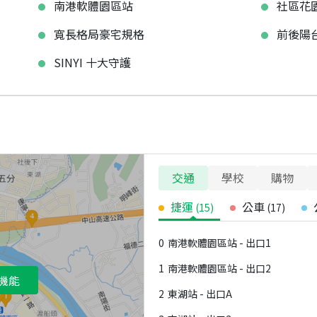
南港軟體園區站
社區花
寬長格局豪宅規格
前後陽
SINYI 十大守護
交通
學校
購物
捷運
公車
(
15
)
(
17
)
0
南港軟體園區站 - 出口1
1
南港軟體園區站 - 出口2
機能
2
東湖站 - 出口A