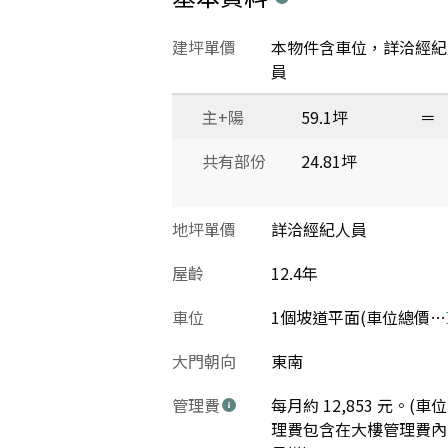
建坪單價
本物件含車位，詳洽經紀
員
主+陽
59.1坪
＝
共有部份
24.81坪
地坪單價
詳洽經紀人員
屋齡
12.4年
車位
1個坡道平面(車位總價：350萬)
大門朝向
東南
管理費
每月約 12,853 元。(車
理費包含在大樓管理費內 