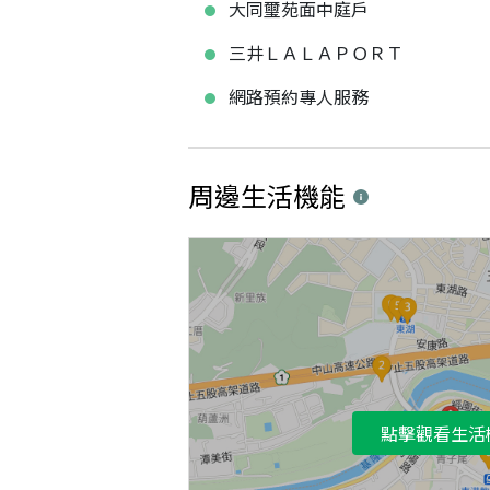
大同璽苑面中庭戶
三井ＬＡＬＡＰＯＲＴ
網路預約專人服務
周邊生活機能
點擊觀看生活