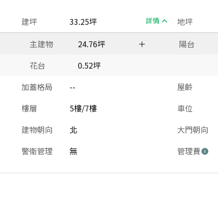
建坪
33.25坪
詳情
地坪
主建物
24.76坪
＋
陽台
花台
0.52坪
加蓋格局
--
屋齡
樓層
5樓/7樓
車位
建物朝向
北
大門朝向
警衛管理
無
管理費