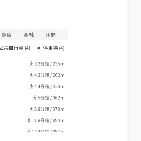
醫療
金融
休閒
寵物
公共自行車
停車場
(
4
)
(
4
)
3.2
分鐘 /
235m
4.3
分鐘 /
262m
4.4
分鐘 /
320m
5
分鐘 /
362m
5.8
分鐘 /
378m
11.8
分鐘 /
854m
12.4
分鐘 /
857m