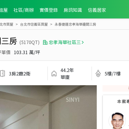
租屋
社區/商辦
實價登錄
房訊知識
信義居家
北市買屋
台北市信義區買屋
永春捷運忠孝海華邊間三房
間三房
(5170QT)
忠孝海華社區三
坪單價
103.31 萬/坪
44.2年
3房2廳2衛
5樓/7樓
華廈
本案