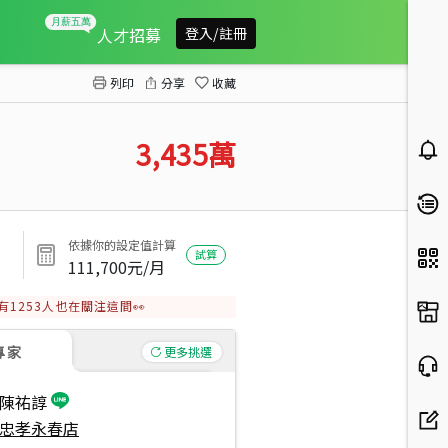
永春捷運忠孝海華邊間三房
人才招募
登入/註冊
列印
分享
收藏
3,435
萬
依據你的設定值計算
試算
111,700
元/月
有
1253
人也在關注這間👀
專家
更多挑選
陳祐諄
忠孝永春店