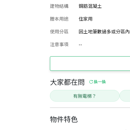
建物結構
鋼筋混凝土
謄本用途
住家用
使用分區
因土地筆數過多或分區內
注意事項
--
大家都在問
換一換
有無電梯？
物件特色