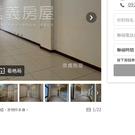
09
聯絡時間：皆
按下按鈕表
看格局
1
/
22
紹，非物件本身。