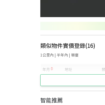
類似物件實價登錄
(
16
)
1公里內 | 半年內 | 華廈
智能推薦