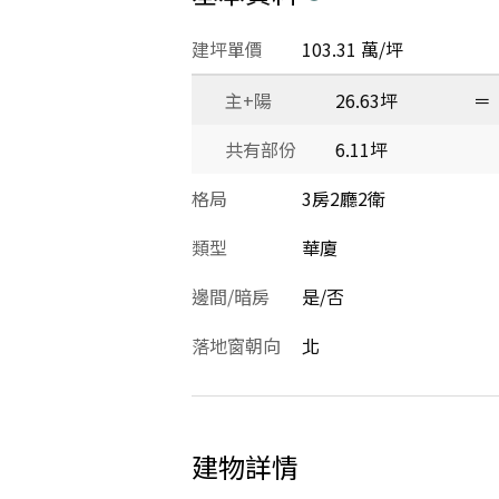
建坪單價
103.31 萬/坪
主+陽
26.63坪
＝
共有部份
6.11坪
格局
3房2廳2衛
類型
華廈
邊間/暗房
是/否
落地窗朝向
北
建物詳情