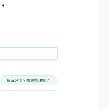
4
屋況好嗎？需要整理嗎？