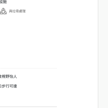
設施
具垃圾處理
敞視野怡人
口步行可達