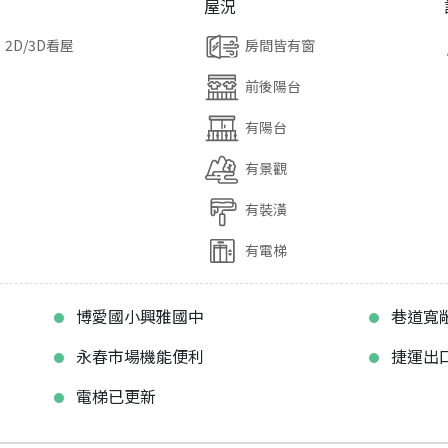
屋況
2D/3D看屋
房間皆有窗
前後陽台
有陽台
有景觀
有裝潢
有電梯
博愛國小興雅國中
巷道寬
永春市場機能便利
捷運出
電梯已更新