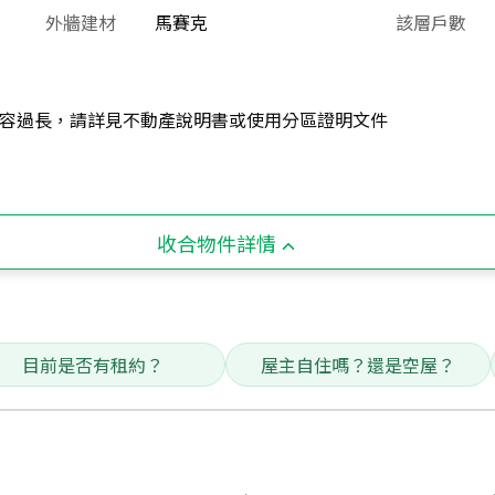
外牆建材
馬賽克
該層戶數
容過長，請詳見不動產說明書或使用分區證明文件
收合物件詳情
目前是否有租約？
屋主自住嗎？還是空屋？