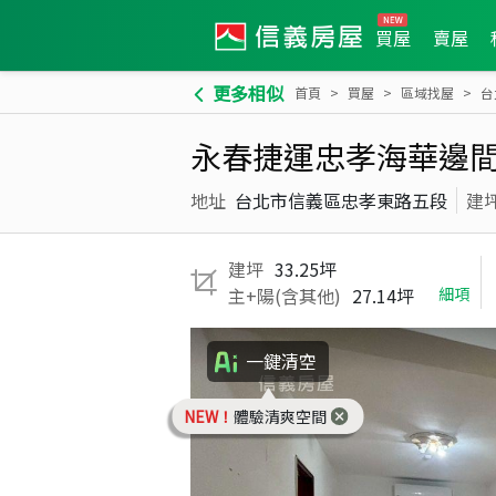
買屋
賣屋
更多相似
首頁
買屋
區域找屋
台
永春捷運忠孝海華邊
地址
台北市信義區忠孝東路五段
建
建坪
33.25坪
主+陽(含其他)
27.14坪
細項
一鍵清空
NEW！
體驗清爽空間