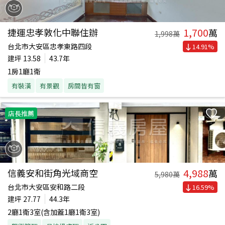
1,700
捷運忠孝敦化中聯住辦
萬
1,998
萬
台北市大安區忠孝東路四段
14.91
%
建坪
13.58
43.7年
1房1廳1衛
有裝潢
有景觀
房間皆有窗
店長推薦
4,988
信義安和街角光域商空
萬
5,980
萬
台北市大安區安和路二段
16.59
%
建坪
27.77
44.3年
2廳1衛3室(含加蓋1廳1衛3室)