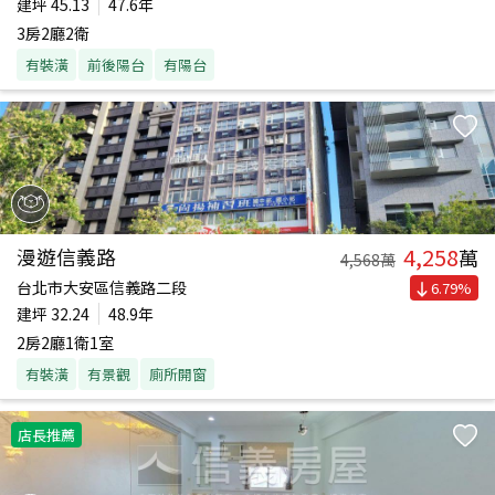
建坪
45.13
47.6年
3房2廳2衛
有裝潢
前後陽台
有陽台
4,258
漫遊信義路
萬
4,568
萬
台北市大安區信義路二段
6.79
%
建坪
32.24
48.9年
2房2廳1衛1室
有裝潢
有景觀
廁所開窗
店長推薦