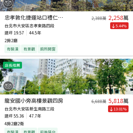
2,258
忠孝敦化捷運站口禮仁純辦
萬
2,388
萬
台北市大安區忠孝東路四段
5.44
%
建坪
19.57
44.5年
2房2廳
有裝潢
有景觀
廁所開窗
店長推薦
5,818
龍安國小旁高樓景觀四房
萬
6,688
萬
台北市大安區新生南路三段
13.01
%
建坪
55.36
47.7年
4房2廳2衛
有裝潢
有景觀
前後陽台