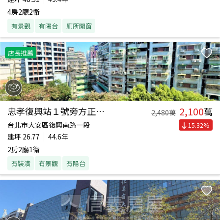
4房2廳2衛
有景觀
有陽台
廁所開窗
店長推薦
2,100
忠孝復興站１號旁方正兩房
萬
2,480
萬
台北市大安區復興南路一段
15.32
%
建坪
26.77
44.6年
2房2廳1衛
有裝潢
有景觀
有陽台