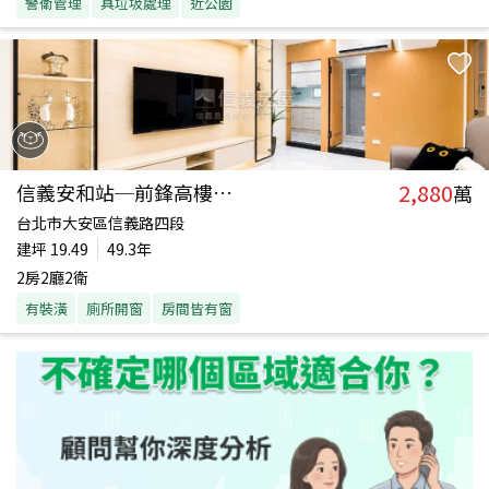
警衛管理
具垃圾處理
近公園
2,880
信義安和站─前鋒高樓景觀
萬
台北市大安區信義路四段
建坪
19.49
49.3年
2房2廳2衛
有裝潢
廁所開窗
房間皆有窗