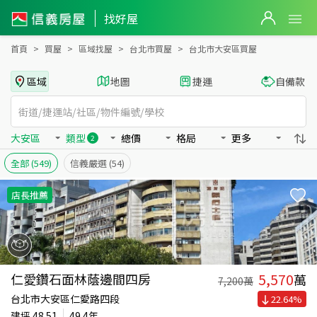
台北市大安區買房：辦公、大樓房屋物件出售、房價分析
找好屋
首頁
買屋
區域找屋
台北市買屋
台北市大安區買屋
區域
地圖
捷運
自備款
大安區
類型
總價
格局
更多
2
全部
(549)
信義嚴選
(54)
店長推薦
5,570
仁愛鑽石面林蔭邊間四房
萬
7,200
萬
台北市大安區仁愛路四段
22.64
%
建坪
48.51
49.4年