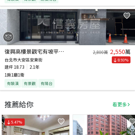
2,550
復興高樓景觀宅有坡平車位
萬
2,800
萬
台北市大安區安東街
8.93
%
建坪
18.73
2.1年
1房1廳1衛
有裝潢
有景觀
有陽台
推薦給你
看更多
5.47
%