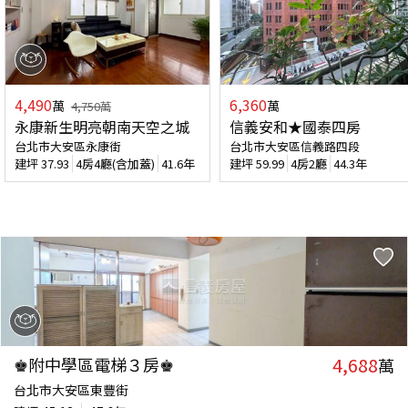
4,490
6,360
萬
萬
4,750
萬
永康新生明亮朝南天空之城
信義安和★國泰四房
台北市大安區永康街
台北市大安區信義路四段
建坪
37.93
4房4廳(含加蓋)
41.6年
建坪
59.99
4房2廳
44.3年
4,688
♚附中學區電梯３房♚
萬
台北市大安區東豐街