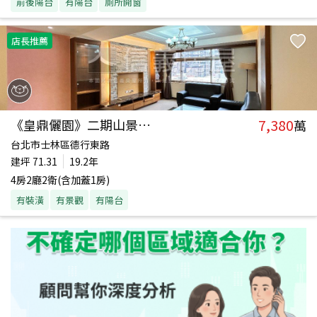
前後陽台
有陽台
廁所開窗
店長推薦
7,380
《皇鼎儷園》二期山景美廈
萬
台北市士林區德行東路
建坪
71.31
19.2年
4房2廳2衛(含加蓋1房)
有裝潢
有景觀
有陽台