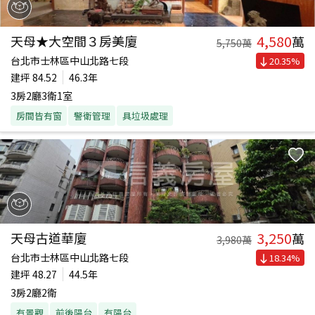
4,580
天母★大空間３房美廈
萬
5,750
萬
台北市士林區中山北路七段
20.35
%
建坪
84.52
46.3年
3房2廳3衛1室
房間皆有窗
警衛管理
具垃圾處理
3,250
天母古道華廈
萬
3,980
萬
台北市士林區中山北路七段
18.34
%
建坪
48.27
44.5年
3房2廳2衛
有景觀
前後陽台
有陽台