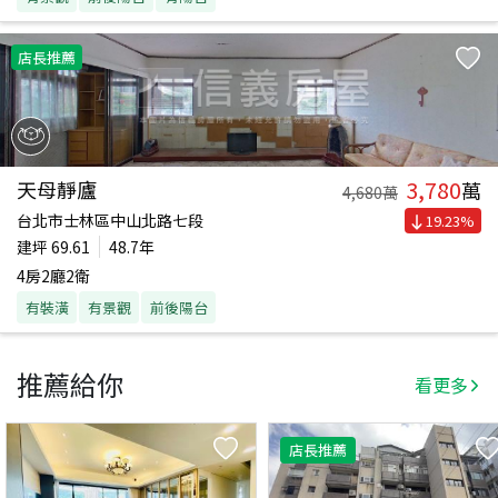
店長推薦
3,780
天母靜廬
萬
4,680
萬
台北市士林區中山北路七段
19.23
%
建坪
69.61
48.7年
4房2廳2衛
有裝潢
有景觀
前後陽台
推薦給你
看更多
店長推薦