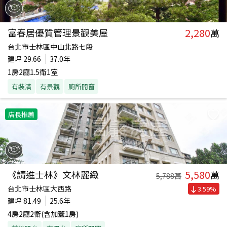
2,280
富春居優質管理景觀美屋
萬
台北市士林區中山北路七段
建坪
29.66
37.0年
1房2廳1.5衛1室
有裝潢
有景觀
廁所開窗
店長推薦
5,580
《請進士林》文林麗緻
萬
5,788
萬
台北市士林區大西路
3.59
%
建坪
81.49
25.6年
4房2廳2衛(含加蓋1房)