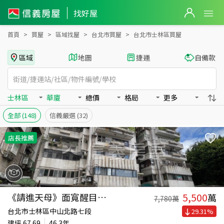
台北市士林區買房：華廈房屋物件出售、房價分析
找好屋
首頁
買屋
區域找屋
台北市買屋
台北市士林區買屋
區域
地圖
捷運
自備款
士林區
華廈
總價
格局
更多
全部
(148)
信義嚴選
(32)
店長推薦
5,500
《請進天母》面寬醒目嬴店
萬
7,780
萬
台北市士林區中山北路七段
29.31
%
建坪
67.69
46.3年