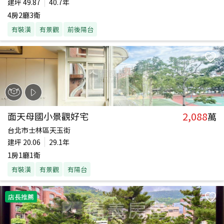
建坪
49.87
40.7年
4房2廳3衛
有裝潢
有景觀
前後陽台
2,088
面天母國小景觀好宅
萬
台北市士林區天玉街
建坪
20.06
29.1年
1房1廳1衛
有裝潢
有景觀
有陽台
店長推薦