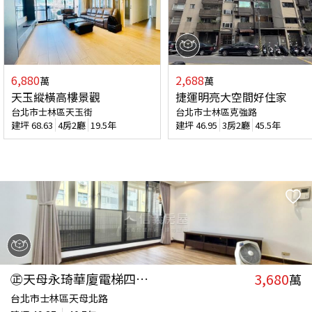
6,880
2,688
萬
萬
天玉縱橫高樓景觀
捷運明亮大空間好住家
台北市士林區天玉街
台北市士林區克強路
建坪
68.63
4房2廳
19.5年
建坪
46.95
3房2廳
45.5年
3,680
㊣天母永琦華廈電梯四房㊣
萬
台北市士林區天母北路