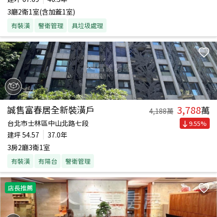
3廳2衛1室(含加蓋1室)
有裝潢
警衛管理
具垃圾處理
3,788
誠售富春居全新裝潢戶
萬
4,188
萬
台北市士林區中山北路七段
9.55
%
建坪
54.57
37.0年
3房2廳3衛1室
有裝潢
有陽台
警衛管理
店長推薦