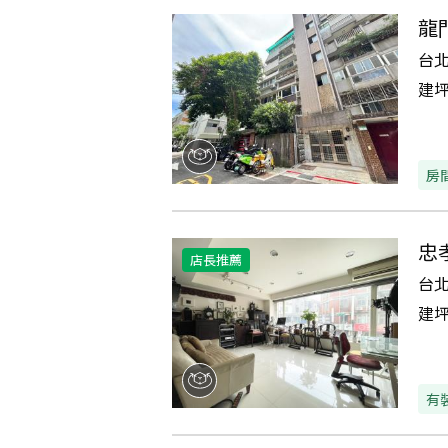
龍
台
建
房
忠
店長推薦
台
建
有