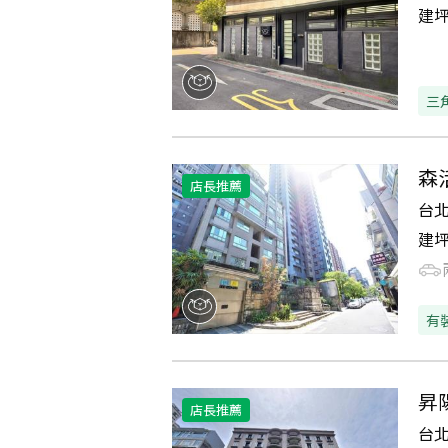
建
三
森
店長推薦
台
建
有
昇
店長推薦
台