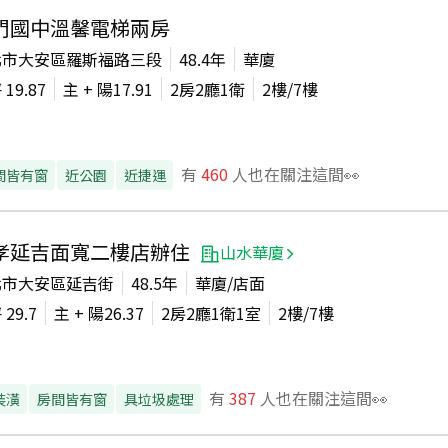
門國中溫馨電梯兩房
北市大安區羅斯福路三段
48.4年
華廈
坪
19.87
主 + 陽
17.91
2房2廳1衛
2
樓/
7
樓
有
460
人也在關注這間👀
間皆有窗
近公園
近捷運
孝延吉面寬二樓店辦住
山水華廈
北市大安區延吉街
48.5年
華廈/店面
坪
29.7
主 + 陽
26.37
2房2廳1衛1室
2
樓/
7
樓
有
387
人也在關注這間👀
裝潢
房間皆有窗
具垃圾處理