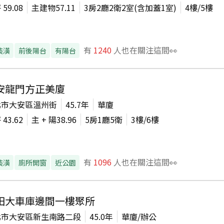
坪
59.08
主建物
57.11
3房2廳2衛2室(含加蓋1室)
4
樓/
5
樓
有
1240
人也在關注這間👀
裝潢
前後陽台
有陽台
安龍門方正美廈
北市大安區溫州街
45.7年
華廈
坪
43.62
主 + 陽
38.96
5房1廳5衛
3
樓/
6
樓
有
1096
人也在關注這間👀
裝潢
廁所開窗
近公園
田大車庫邊間一樓聚所
北市大安區新生南路二段
45.0年
華廈/辦公