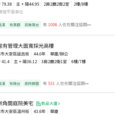
坪
79.38
主 + 陽
44.95
2房2廳2衛2室
2
樓/
8
樓
坡道平面車位
有
1006
人也在關注這間👀
裝潢
有景觀
前後陽台
館有管理大面寬採光高樓
北市大安區延吉街
44.0年
華廈/辦公
坪
41.4
主 + 陽
36.12
3房2廳2衛1室
6
樓/
7
樓
有
531
人也在關注這間👀
裝潢
有陽台
廁所開窗
州角間庭院美宅
敦品大廈
北市大安區溫州街
43.6年
華廈