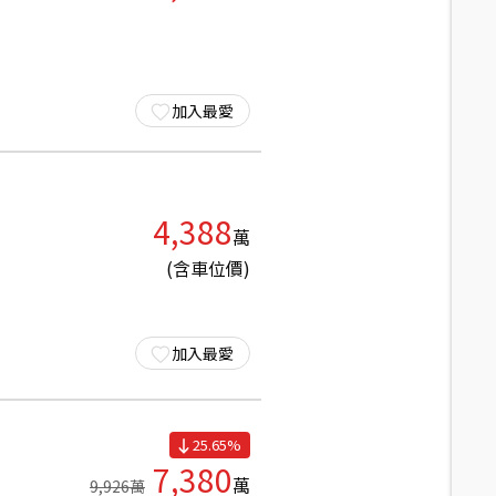
加入最愛
4,388
萬
(含車位價)
加入最愛
25.65
%
7,380
萬
9,926
萬