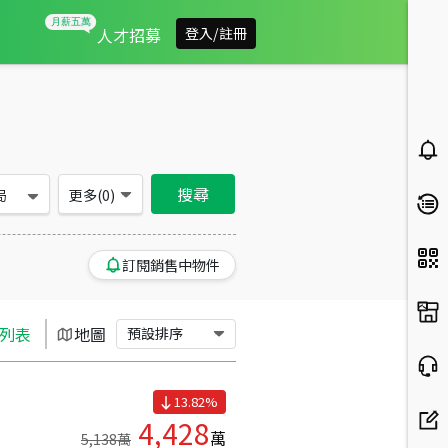
台北市大安區買房：華廈房屋物件出售、房價分析
人才招募
登入/註冊
搜尋
局
更多(
0
)
訂閱銷售中物件
列表
地圖
預設排序
13.82
%
4,428
萬
5,138
萬