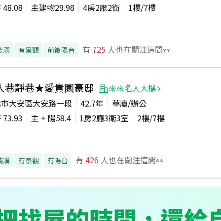
坪
48.08
主建物
29.98
4房2廳2衛
1
樓/
7
樓
有
725
人也在關注這間👀
裝潢
有景觀
前後陽台
人巷靜巷★愛貴園豪邸
來來名人大樓
北市大安區大安路一段
42.7年
華廈/辦公
坪
73.93
主 + 陽
58.4
1房2廳3衛3室
2
樓/
7
樓
有
426
人也在關注這間👀
裝潢
有景觀
有陽台