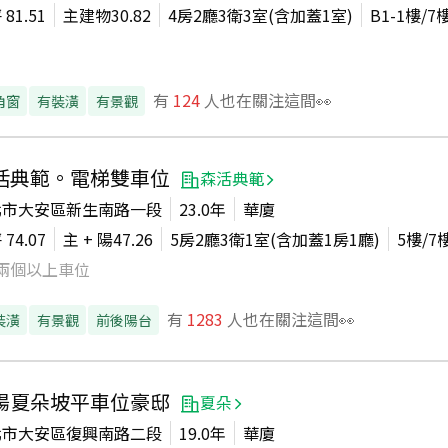
坪
81.51
主建物
30.82
4房2廳3衛3室(含加蓋1室)
B1-1
樓/
7
有
124
人也在關注這間👀
角窗
有裝潢
有景觀
活典範。電梯雙車位
森活典範
北市大安區新生南路一段
23.0年
華廈
坪
74.07
主 + 陽
47.26
5房2廳3衛1室(含加蓋1房1廳)
5
樓/
7
兩個以上車位
有
1283
人也在關注這間👀
裝潢
有景觀
前後陽台
陽夏朵坡平車位豪邸
夏朵
北市大安區復興南路二段
19.0年
華廈