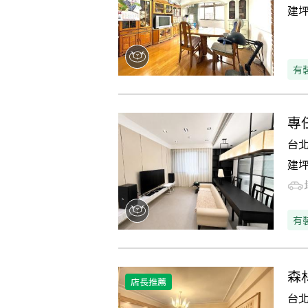
建
有
專
台
建
有
森
店長推薦
台