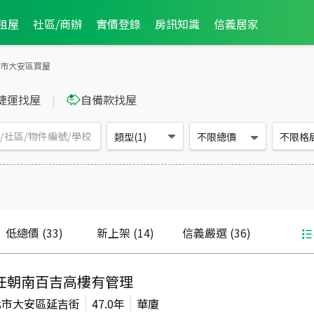
租屋
社區/商辦
實價登錄
房訊知識
信義居家
市大安區買屋
捷運找屋
|
自備款找屋
類型(1)
不限總價
不限格
低總價
(33)
新上架
(14)
信義嚴選
(36)
任朝南百吉高樓有管理
北市大安區延吉街
47.0年
華廈