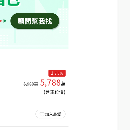
3.5
%
5,788
萬
5,998
萬
(含車位價)
加入最愛