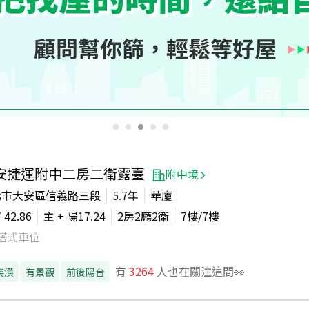
安捷運附中二房二衛露臺
附中境
北市大安區信義路三段
5.7年
華廈
坪
42.86
主 + 陽
17.24
2房2廳2衛
7
樓/
7
樓
塔式車位
有
3264
人也在關注這間👀
裝潢
有景觀
前後陽台