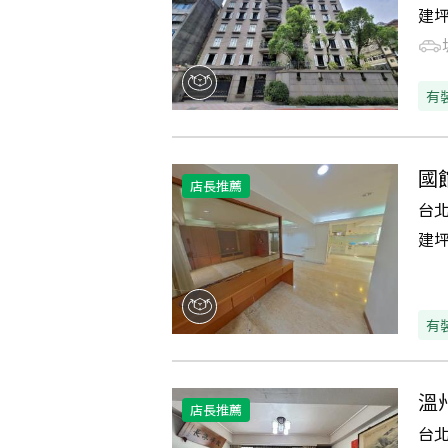
建
有
國
店長推薦
台
建
有
溫
店長推薦
台