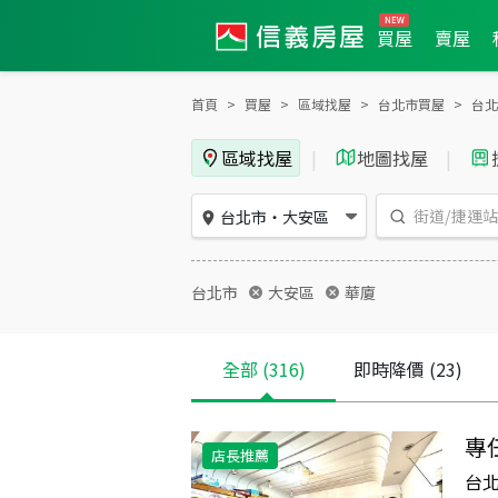
買屋
賣屋
首頁
買屋
區域找屋
台北市買屋
台北
區域找屋
|
地圖找屋
|
台北市
・
大安區
台北市
大安區
華廈
全部
(316)
即時降價
(23)
專
店長推薦
台