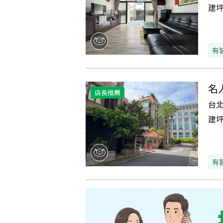
建
有
名
店長推薦
台
建
有