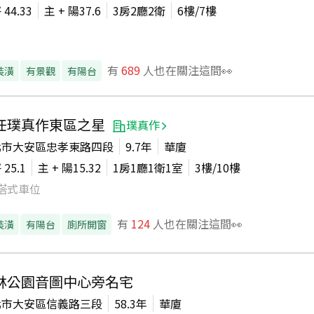
坪
44.33
主 + 陽
37.6
3房2廳2衛
6
樓/
7
樓
有
689
人也在關注這間👀
裝潢
有景觀
有陽台
任璞真作東區之星
璞真作
北市大安區忠孝東路四段
9.7年
華廈
坪
25.1
主 + 陽
15.32
1房1廳1衛1室
3
樓/
10
樓
塔式車位
有
124
人也在關注這間👀
裝潢
有陽台
廁所開窗
林公園音圖中心旁名宅
北市大安區信義路三段
58.3年
華廈