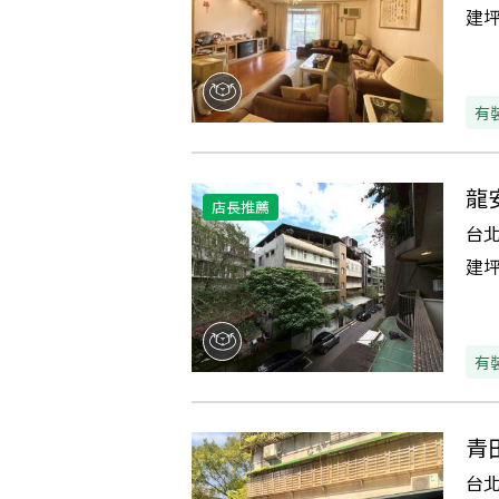
建
有
龍
店長推薦
台
建
有
青
台