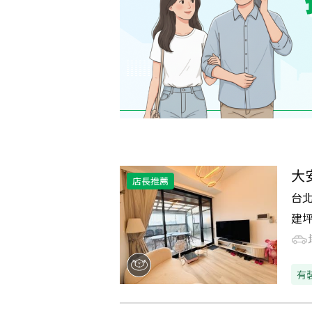
大
店長推薦
台
建
有