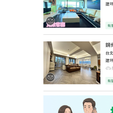
建
有
鋼
台
建
有