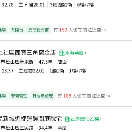
坪
32.78
主 + 陽
28.01
3房2廳2衛
6
樓/
7
樓
有
150
人也在關注這間👀
裝潢
有陽台
房間皆有窗
生社區面寬三角窗金店
東海華廈
北市松山區新東街
47.5年
店面
坪
23.37
主建物
22.01
1廳1衛
1
樓/
7
樓
有
188
人也在關注這間👀
裝潢
警衛管理
具垃圾處理
民新城近捷運邊間庭院宅
延壽國宅乙標
北市松山區三民路
34.4年
華廈