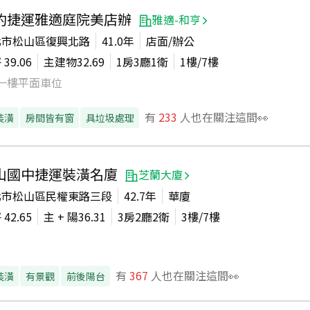
約捷運雅適庭院美店辦
雅適-和亨
北市松山區復興北路
41.0年
店面/辦公
坪
39.06
主建物
32.69
1房3廳1衛
1
樓/
7
樓
一樓平面車位
有
233
人也在關注這間👀
裝潢
房間皆有窗
具垃圾處理
山國中捷運裝潢名廈
芝蘭大廈
北市松山區民權東路三段
42.7年
華廈
坪
42.65
主 + 陽
36.31
3房2廳2衛
3
樓/
7
樓
有
367
人也在關注這間👀
裝潢
有景觀
前後陽台