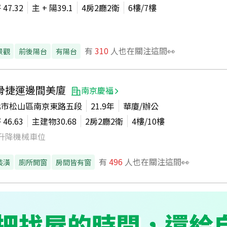
坪
47.32
主 + 陽
39.1
4房2廳2衛
6
樓/
7
樓
有
310
人也在關注這間👀
景觀
前後陽台
有陽台
骨捷運邊間美廈
南京慶福
北市松山區南京東路五段
21.9年
華廈/辦公
坪
46.63
主建物
30.68
2房2廳2衛
4
樓/
10
樓
升降機械車位
有
496
人也在關注這間👀
裝潢
廁所開窗
房間皆有窗