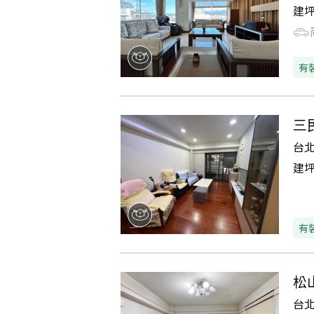
建
有
三
台
建
有
松
台