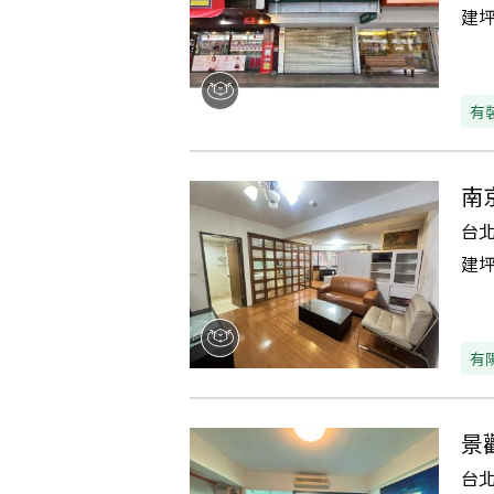
建
有
南
台
建
有
景
台