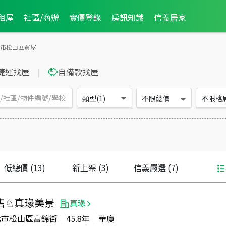
租屋
社區/商辦
實價登錄
房訊知識
信義居家
市松山區買屋
捷運找屋
|
自備款找屋
類型(1)
不限總價
不限格
低總價
(13)
新上架
(3)
信義嚴選
(7)
售♘真瑑美景
真瑑
北市松山區富錦街
45.8年
華廈