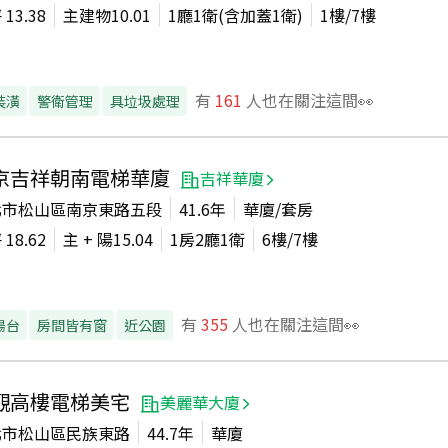
坪
13.38
主建物
10.01
1廳1衛(含加蓋1衛)
1
樓/
7
樓
有
161
人也在關注這間👀
裝潢
警衛管理
具垃圾處理
京吉祥朝南電梯華廈
吉祥華廈
北市松山區南京東路五段
41.6年
華廈/套房
坪
18.62
主 + 陽
15.04
1房2廳1衛
6
樓/
7
樓
有
355
人也在關注這間👀
陽台
房間皆有窗
近公園
觀高樓電梯美宅
美麗華大廈
北市松山區民族東路
44.7年
華廈