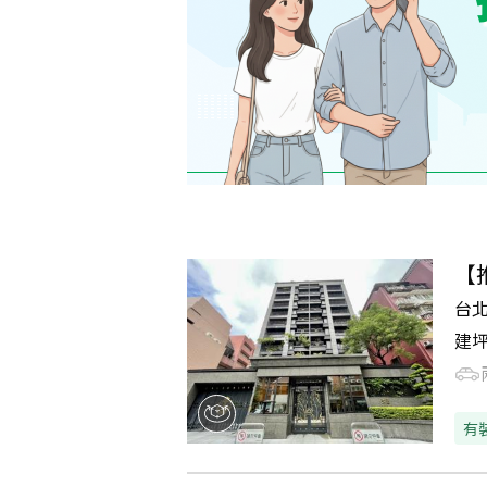
【
台
建
有