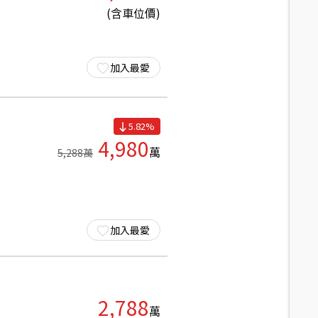
(含車位價)
加入最愛
5.82
%
4,980
萬
5,288
萬
加入最愛
2,788
萬