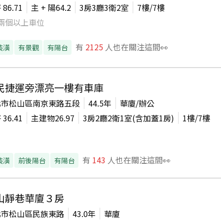
坪
86.71
主 + 陽
64.2
3房3廳3衛2室
7
樓/
7
樓
兩個以上車位
有
2125
人也在關注這間👀
裝潢
有景觀
有陽台
民捷運旁漂亮一樓有車庫
北市松山區南京東路五段
44.5年
華廈/辦公
坪
36.41
主建物
26.97
3房2廳2衛1室(含加蓋1房)
1
樓/
7
樓
有
143
人也在關注這間👀
裝潢
前後陽台
有陽台
山靜巷華廈３房
北市松山區民族東路
43.0年
華廈