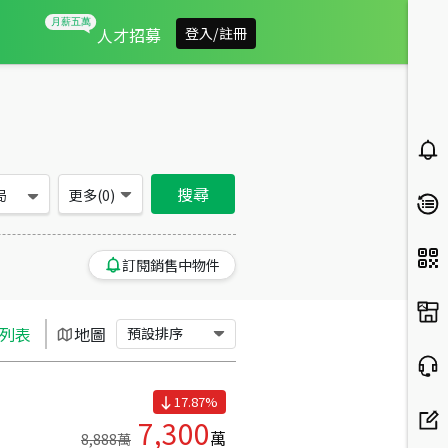
台北市松山區買房：華廈房屋物件出售、房價分析
人才招募
登入/註冊
搜尋
局
更多(
0
)
訂閱銷售中物件
列表
地圖
預設排序
17.87
%
7,300
萬
8,888
萬