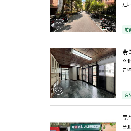
建
前
翡
台
建
有
民
台