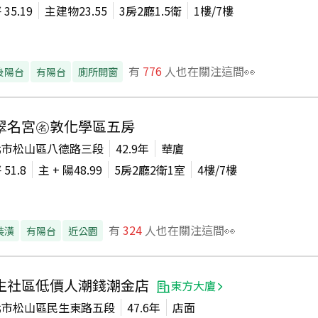
坪
35.19
主建物
23.55
3房2廳1.5衛
1
樓/
7
樓
有
776
人也在關注這間👀
後陽台
有陽台
廁所開窗
翠名宮㊔敦化學區五房
北市松山區八德路三段
42.9年
華廈
坪
51.8
主 + 陽
48.99
5房2廳2衛1室
4
樓/
7
樓
有
324
人也在關注這間👀
裝潢
有陽台
近公園
生社區低價人潮錢潮金店
東方大廈
北市松山區民生東路五段
47.6年
店面