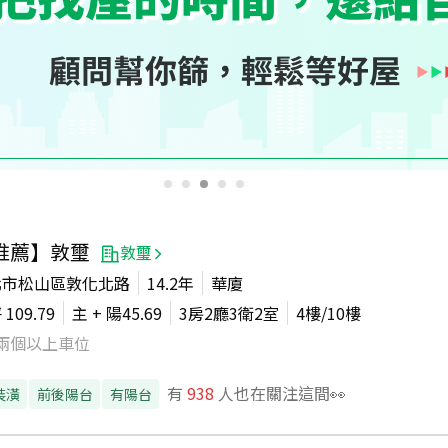
推薦】敦璽
敦璽
北市松山區敦化北路
14.2年
華廈
坪
109.79
主 + 陽
45.69
3房2廳3衛2室
4
樓/
10
樓
兩個以上車位
有
938
人也在關注這間👀
裝潢
前後陽台
有陽台