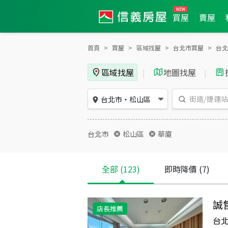
買屋
賣屋
首頁
買屋
區域找屋
台北市買屋
台北
區域找屋
|
地圖找屋
|
台北市
・
松山區
台北市
松山區
華廈
全部
(123)
即時降價
(7)
誠
店長推薦
台