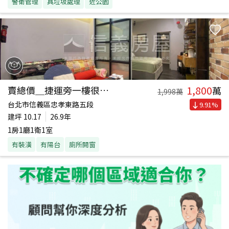
警衛管理
具垃圾處理
近公園
1,800
賣總價＿捷運旁一樓很稀有
萬
1,998
萬
台北市信義區忠孝東路五段
9.91
%
建坪
10.17
26.9年
1房1廳1衛1室
有裝潢
有陽台
廁所開窗