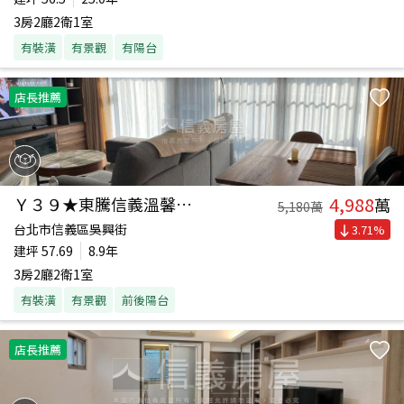
3房2廳2衛1室
有裝潢
有景觀
有陽台
店長推薦
4,988
Ｙ３９★東騰信義溫馨三房
萬
5,180
萬
台北市信義區吳興街
3.71
%
建坪
57.69
8.9年
3房2廳2衛1室
有裝潢
有景觀
前後陽台
店長推薦