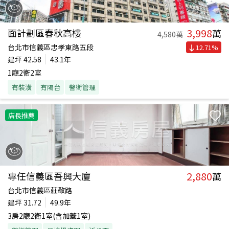
3,998
面計劃區春秋高樓
萬
4,580
萬
台北市信義區忠孝東路五段
12.71
%
建坪
42.58
43.1年
1廳2衛2室
有裝潢
有陽台
警衛管理
店長推薦
2,880
專任信義區吾興大廈
萬
台北市信義區莊敬路
建坪
31.72
49.9年
3房2廳2衛1室(含加蓋1室)