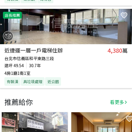
店長推薦
4,380
近捷運一層一戶電梯住辦
萬
台北市信義區和平東路三段
建坪
49.54
30.7年
4房1廳1衛1室
有裝潢
具垃圾處理
近公園
推薦給你
看更多