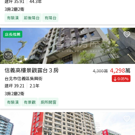
建坪
35.91
44.3年
3房2廳2衛
有裝潢
前後陽台
有陽台
店長推薦
4,298
信義高樓景觀露台３房
萬
4,300
萬
台北市信義區吳興街
0.05
%
建坪
39.21
2.1年
3房2廳2衛
有裝潢
有景觀
廁所開窗