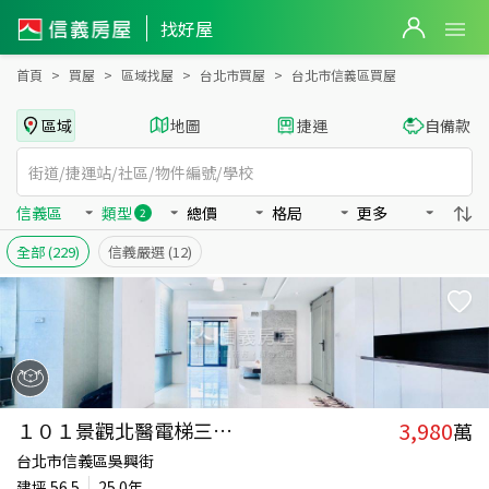
台北市信義區買房：華廈、辦公房屋物件出售、房價分析
找好屋
首頁
買屋
區域找屋
台北市買屋
台北市信義區買屋
區域
地圖
捷運
自備款
信義區
類型
總價
格局
更多
2
全部
(229)
信義嚴選
(12)
3,980
１０１景觀北醫電梯三房車
萬
台北市信義區吳興街
建坪
56.5
25.0年