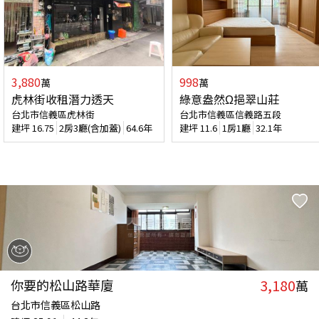
3,880
998
萬
萬
虎林街收租潛力透天
綠意盎然Ω挹翠山莊
台北市信義區虎林街
台北市信義區信義路五段
建坪
16.75
2房3廳(含加蓋)
64.6年
建坪
11.6
1房1廳
32.1年
3,180
你要的松山路華廈
萬
台北市信義區松山路