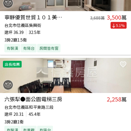
3,500
寧靜優質世貿１０１美三房
萬
3,688
萬
台北市信義區吳興街
5.1
%
建坪
36.39
32.5年
3房2廳1.5衛
有裝潢
有陽台
房間皆有窗
店長推薦
2,258
六張犁●面公園電梯三房
萬
台北市信義區和平東路三段
建坪
20.31
45.4年
3房2廳1衛
有裝潢
有景觀
有陽台