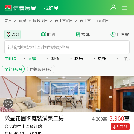
台北市中山區買房：大樓房屋物件出售、房價分析
找好屋
首頁
買屋
區域找屋
台北市買屋
台北市中山區買屋
區域
地圖
捷運
自備款
中山區
大樓
總價
格局
更多
全部
(434)
信義嚴選
(46)
3,960
榮星花園御庭裝潢美三房
萬
4,200
萬
台北市中山區龍江路
5.71
%
建坪
40.12
38.2年