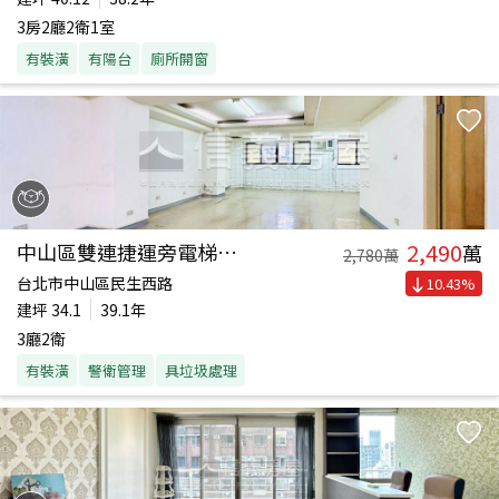
3房2廳2衛1室
有裝潢
有陽台
廁所開窗
2,490
中山區雙連捷運旁電梯大樓
萬
2,780
萬
台北市中山區民生西路
10.43
%
建坪
34.1
39.1年
3廳2衛
有裝潢
警衛管理
具垃圾處理