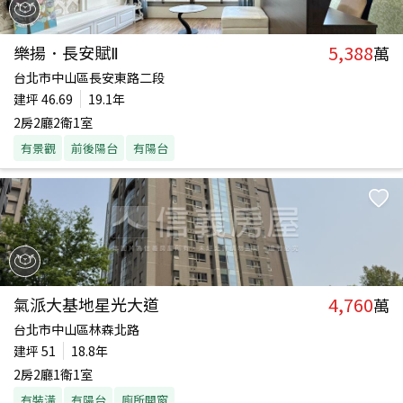
5,388
樂揚．長安賦Ⅱ
萬
台北市中山區長安東路二段
建坪
46.69
19.1年
2房2廳2衛1室
有景觀
前後陽台
有陽台
4,760
氣派大基地星光大道
萬
台北市中山區林森北路
建坪
51
18.8年
2房2廳1衛1室
有裝潢
有陽台
廁所開窗