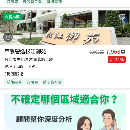
有陽台
房間皆有窗
警衛管理
店長推薦
7,968
華熊營造松江御苑
萬
9,065
萬
台北市中山區建國北路二段
12.1
%
建坪
71.89
3.9年
3房2廳2衛
前後陽台
有陽台
房間皆有窗