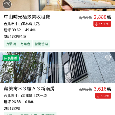
2,888
中山晴光極致美收租寶
萬
3,750
萬
台北市中山區林森北路
22.99
%
建坪
39.62
49.4年
3房4廳3衛1室
有裝潢
有陽台
警衛管理
店長推薦
3,616
藏美寓＊３樓Ａ３新兩房
萬
3,902
萬
台北市中山區建國北路一段
7.33
%
建坪
26.88
0.8年
2房1廳2衛