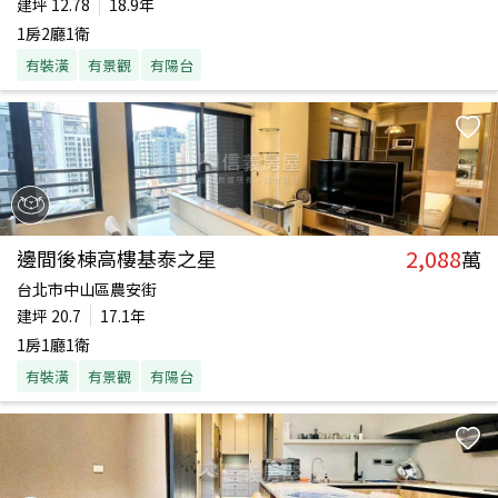
建坪
12.78
18.9年
1房2廳1衛
有裝潢
有景觀
有陽台
2,088
邊間後棟高樓基泰之星
萬
台北市中山區農安街
建坪
20.7
17.1年
1房1廳1衛
有裝潢
有景觀
有陽台