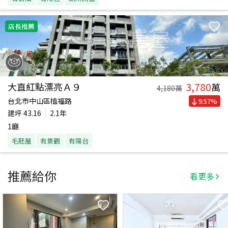
店長推薦
3,780
大直紅點漂亮Ａ９
萬
4,180
萬
台北市中山區植福路
9.57
%
建坪
43.16
2.1年
1廳
毛胚屋
有景觀
有陽台
推薦給你
看更多