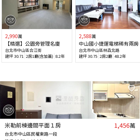
2,990
2,588
萬
萬
【精選】公園旁管理名廈
中山國小捷運電梯稀有兩房
台北市中山區合江街
台北市中山區林森北路
建坪
30.71
2房1廳(含加蓋)
8.2年
建坪
30.75
2房2廳
48.2年
1,456
米勒前棟邊間平面１房
萬
台北市中山區民權東路一段