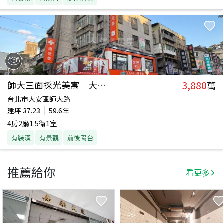
3,880
師大三面採光美寓｜大土持
萬
台北市大安區師大路
建坪
37.23
59.6年
4房2廳1.5衛1室
有裝潢
有景觀
前後陽台
推薦給你
看更多