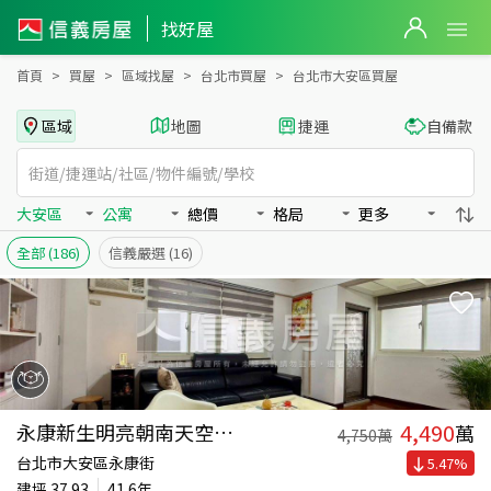
台北市大安區買房：公寓房屋物件出售、房價分析
找好屋
首頁
買屋
區域找屋
台北市買屋
台北市大安區買屋
區域
地圖
捷運
自備款
大安區
公寓
總價
格局
更多
全部
(186)
信義嚴選
(16)
4,490
永康新生明亮朝南天空之城
萬
4,750
萬
台北市大安區永康街
5.47
%
建坪
37.93
41.6年