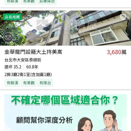
有裝潢
有景觀
前後陽台
店長推薦
3,680
金華龍門設籍大土持美寓
萬
台北市大安區泰順街
建坪
35.2
60.8年
2房3廳2衛1室(含加蓋1廳)
有裝潢
有景觀
有陽台