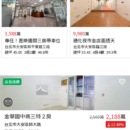
3,588
9,980
萬
萬
專任！嘉樂邊間三房帶車位
通化夜市金店面透天
台北市大安區和平東路三段
台北市大安區臨江街
建坪
45.05
3房2廳
46.8年
建坪
53.43
4房4廳
39.3年
店長推薦
2,188
金華國中商三特２房
萬
2,500
萬
台北市大安區師大路
12.48
%