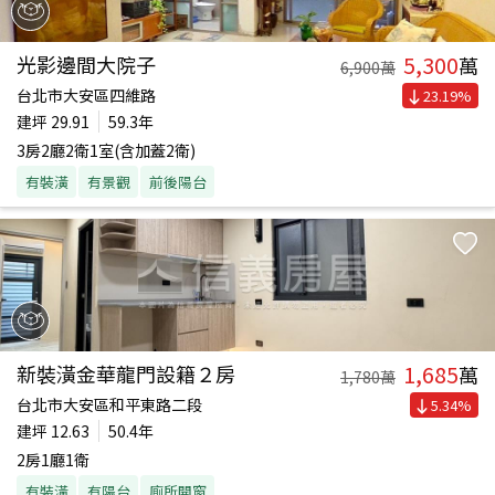
5,300
光影邊間大院子
萬
6,900
萬
台北市大安區四維路
23.19
%
建坪
29.91
59.3年
3房2廳2衛1室(含加蓋2衛)
有裝潢
有景觀
前後陽台
1,685
新裝潢金華龍門設籍２房
萬
1,780
萬
台北市大安區和平東路二段
5.34
%
建坪
12.63
50.4年
2房1廳1衛
有裝潢
有陽台
廁所開窗