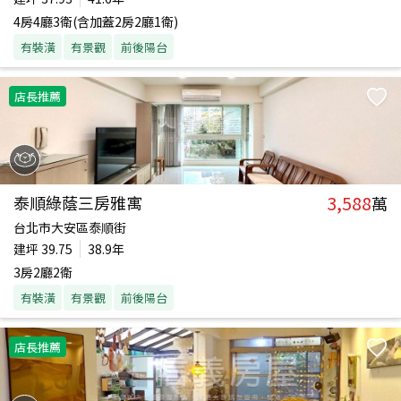
4房4廳3衛(含加蓋2房2廳1衛)
有裝潢
有景觀
前後陽台
店長推薦
3,588
泰順綠蔭三房雅寓
萬
台北市大安區泰順街
建坪
39.75
38.9年
3房2廳2衛
有裝潢
有景觀
前後陽台
店長推薦