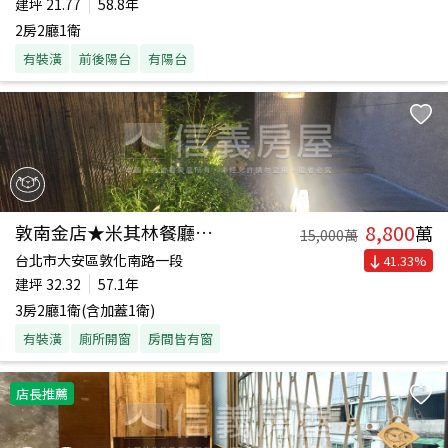
建坪
21.77
58.8年
2房2廳1衛
有裝潢
前後陽台
有陽台
8,800
敦南金店★米其林餐廳青睞
萬
15,000
萬
台北市大安區敦化南路一段
41.33
%
建坪
32.32
57.1年
3房2廳1衛(含加蓋1衛)
有裝潢
廁所開窗
房間皆有窗
店長推薦