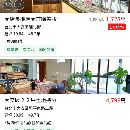
1,728
★店長推薦★首購美妝２房
萬
1,880
萬
台北市大安區通化街
8.09
%
建坪
19.84
48.7年
2房2廳1衛
有景觀
有陽台
廁所開窗
4,798
大安區２２坪土地持分住家
萬
台北市大安區和平東路二段
建坪
30.99
49.7年
3房2廳2衛1室(含加蓋1室)